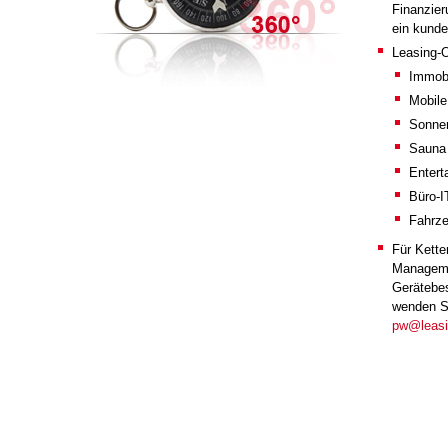
Finanzier
ein kunde
Leasing-O
Immobi
Mobile
Sonne
Sauna
Entert
Büro-I
Fahrz
Für Kette
Managemen
Gerätebes
wenden Si
pw@leasi