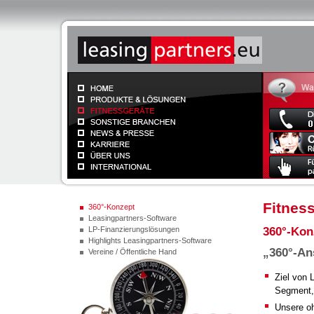
Fitnes
360°-Konzept
Leasingpartners-Software
360°-Kon
LP-Finanzierungslösungen
Highlights Leasingpartners-Software
„360°-An
Vereine / Öffentliche Hand
Ziel von 
Segment,
Unsere oh